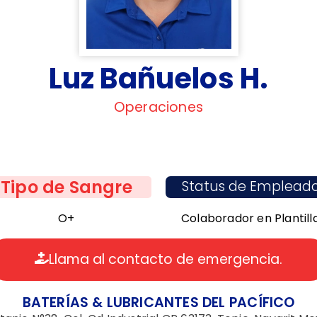
Luz Bañuelos H.
Operaciones
Tipo de Sangre
Status de Emplead
O+
Colaborador en Plantill
Llama al contacto de emergencia.
BATERÍAS & LUBRICANTES DEL PACÍFICO