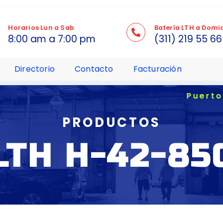
Horarios Lun a Sab
Batería LTH a Domic
8:00 am a 7:00 pm
(311) 219 55 66
Directorio
Contacto
Facturación
Puerto Valla
PRODUCTOS
LTH H-42-85