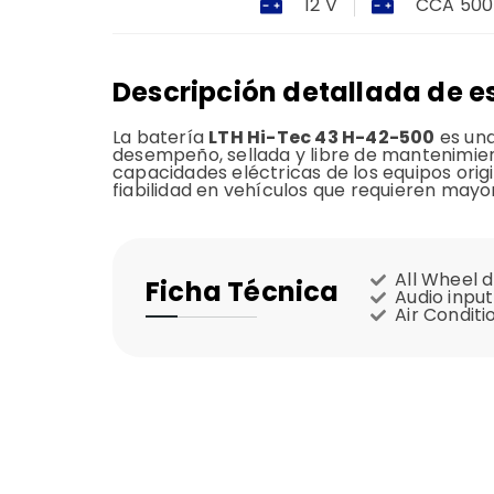
12 V
CCA 500
Descripción detallada de e
La batería
LTH Hi-Tec 43 H-42-500
es una
desempeño, sellada y libre de mantenimien
capacidades eléctricas de los equipos origi
fiabilidad en vehículos que requieren mayo
All Wheel d
Ficha Técnica
Audio input
Air Conditi