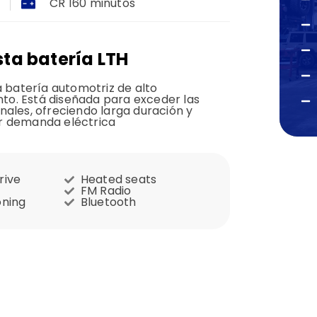
CR 160 minutos
sta batería LTH
 batería automotriz de alto
to. Está diseñada para exceder las
nales, ofreciendo larga duración y
r demanda eléctrica​
rive
Heated seats
FM Radio
oning
Bluetooth