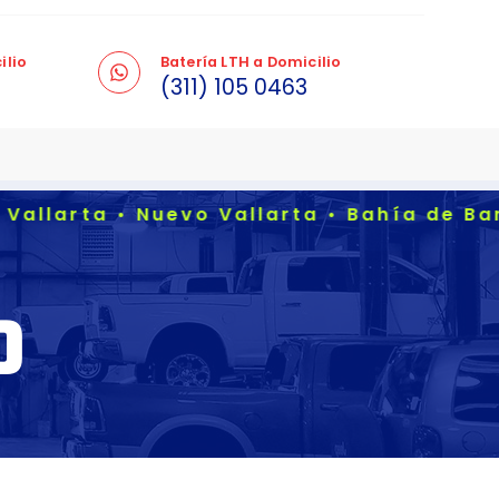
ilio
Batería LTH a Domicilio
(311) 105 0463
rta • Nuevo Vallarta • Bahía de Banderas
0